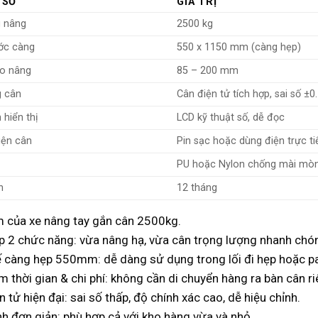
 SỐ
GIÁ TRỊ
g nâng
2500 kg
ớc càng
550 x 1150 mm (càng hẹp)
ao nâng
85 – 200 mm
g cân
Cân điện tử tích hợp, sai số ±0
 hiển thị
LCD kỹ thuật số, dễ đọc
iện cân
Pin sạc hoặc dùng điện trực ti
PU hoặc Nylon chống mài mò
h
12 tháng
 của xe nâng tay gắn cân 2500kg.
p 2 chức năng: vừa nâng hạ, vừa cân trọng lượng nhanh chó
ế càng hẹp 550mm: dễ dàng sử dụng trong lối đi hẹp hoặc pa
ệm thời gian & chi phí: không cần di chuyển hàng ra bàn cân ri
n tử hiện đại: sai số thấp, độ chính xác cao, dễ hiệu chỉnh.
h đơn giản: phù hợp cả với kho hàng vừa và nhỏ.