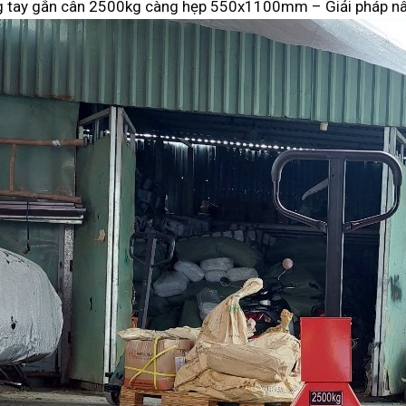
g tay gắn cân 2500kg càng hẹp 550x1100mm – Giải pháp nâ