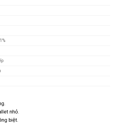
.1%
ếp
n
ng.
llet nhỏ.
êng biệt.