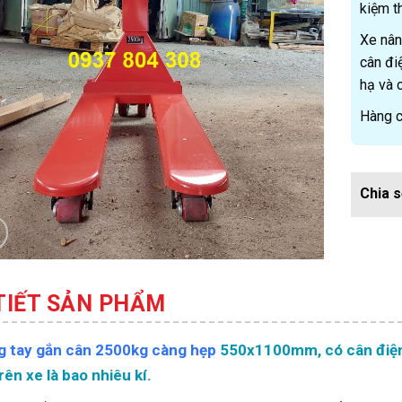
kiệm t
Xe nân
cân đi
hạ và 
Hàng c
 TIẾT SẢN PHẨM
g tay gắn cân 2500kg càng hẹp
550x1100mm, có cân điện t
rên xe là bao nhiêu kí.