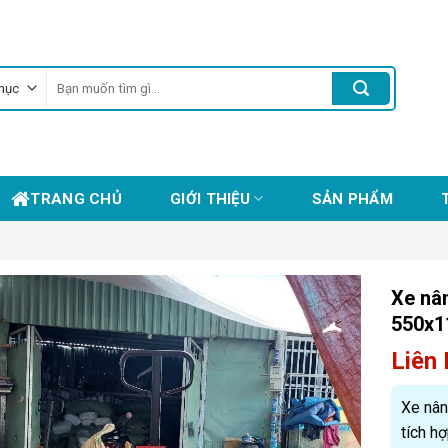
Tìm
kiếm:
TRANG CHỦ
GIỚI THIỆU
SẢN PHẨM
Xe nâ
550x
Liên
Xe nâ
tích hợ