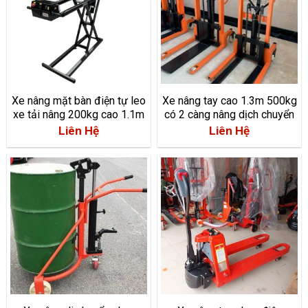
Xe nâng mặt bàn điện tự leo
Xe nâng tay cao 1.3m 500kg
xe tải nâng 200kg cao 1.1m
có 2 càng nâng dịch chuyển
CTYA05/13
Liên Hệ
Liên Hệ