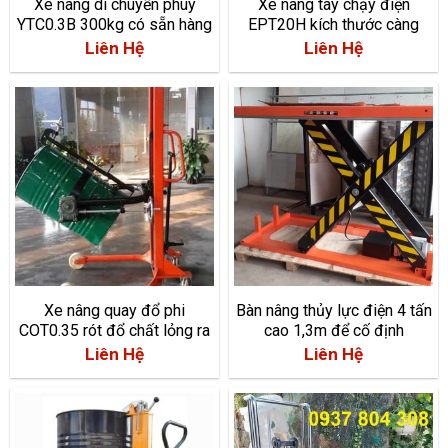
Xe nâng di chuyển phuy
Xe nâng tay chạy điện
YTC0.3B 300kg có sẵn hàng
EPT20H kích thước càng
TPHCM
hẹp 550*1150mm
Liên Hệ
Liên Hệ
Xe nâng quay đổ phi
Bàn nâng thủy lực điện 4 tấn
COT0.35 rót đổ chất lỏng ra
cao 1,3m để cố định
ngoài
HW4003 giá rẻ tại TPHCM
Liên Hệ
Liên Hệ