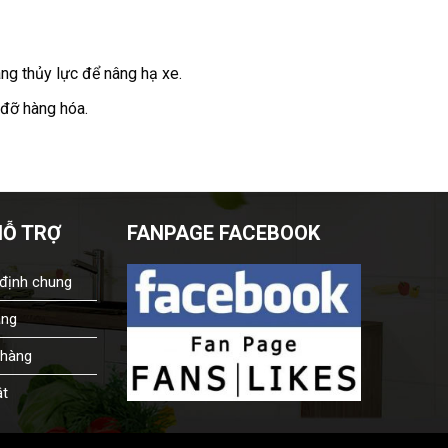
ng thủy lực để nâng hạ xe.
đỡ hàng hóa.
HỖ TRỢ
FANPAGE FACEBOOK
 định chung
àng
 hàng
ật