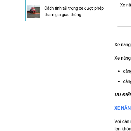
Xe nâ
Cách tính tải trọng xe được phép
tham gia giao thông
Xe nâng
Xe nâng 
càn
càn
ƯU ĐIỂ
XE NÂN
Với cân
lớn khô