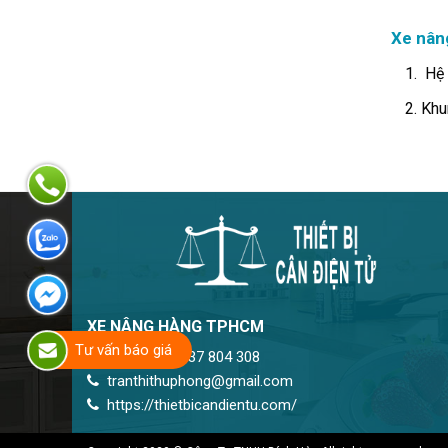
Xe nâng
Hệ 
Khu
XE NÂNG HÀNG TPHCM
Tư vấn báo giá
Hotline 1: 0937 804 308
tranthithuphong@gmail.com
https://thietbicandientu.com/