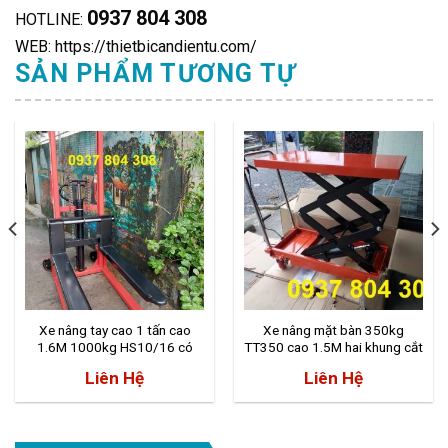
0937 804 308
HOTLINE:
WEB: https://thietbicandientu.com/
SẢN PHẨM TƯƠNG TỰ
Xe nâng tay cao 1 tấn cao
Xe nâng mặt bàn 350kg
1.6M 1000kg HS10/16 có
TT350 cao 1.5M hai khung cắt
phanh chân
kéo
Liên Hệ
Liên Hệ