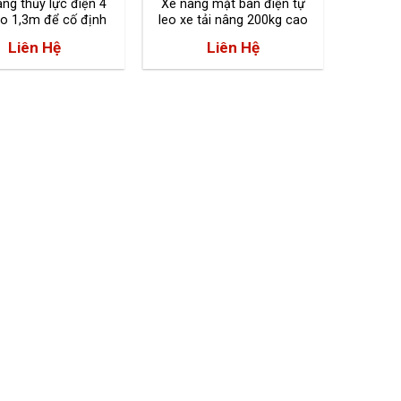
ng thủy lực điện 4
Xe nâng mặt bàn điện tự
Xe nâ
ao 1,3m để cố định
leo xe tải nâng 200kg cao
cao 
 giá rẻ tại TPHCM
1.1m
500
Liên Hệ
Liên Hệ