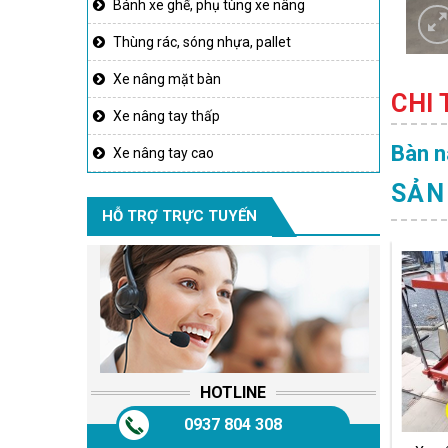
Bánh xe ghế, phụ tùng xe nâng
Thùng rác, sóng nhựa, pallet
Xe nâng mặt bàn
CHI
Xe nâng tay thấp
Bàn n
Xe nâng tay cao
SẢN
HỖ TRỢ TRỰC TUYẾN
HOTLINE
0937 804 308
Xe nâng mặt bàn 500kg