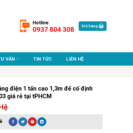
Hotline
Giỏ hàng
0937 804 308
TƯ VẤN
TIN TỨC
LIÊN HỆ
ng điện 1 tấn cao 1,3m để cố định
3 giá rẻ tại tPHCM
 Hệ