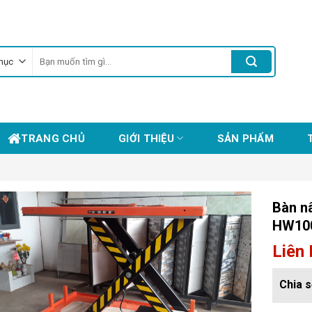
Tìm
kiếm:
TRANG CHỦ
GIỚI THIỆU
SẢN PHẨM
Bàn nâ
HW100
Liên