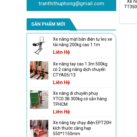
nâng mặt bàn 800kg
Xe n
tranthithuphong@gmail.com
bánh lớn đi trên mặt đất gồ
.5m 2 cắt kéo PTS800
TT350
ghề WP500
Liên Hệ
Liên Hệ
SẢN PHẨM MỚI
Xe nâng mặt bàn điện tự leo xe
tải nâng 200kg cao 1.1m
Liên Hệ
Xe nâng tay cao 1.3m 500kg
có 2 càng nâng dịch chuyển
CTYA05/13
Liên Hệ
Xe nâng di chuyển phuy
YTC0.3B 300kg có sẵn hàng
TPHCM
Liên Hệ
Xe nâng tay chạy điện EPT20H
kích thước càng hẹp
550*1150mm