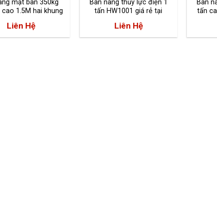
âng mặt bàn 350kg
Bàn nâng thủy lực điện 1
Bàn nâ
 cao 1.5M hai khung
tấn HW1001 giá rẻ tại
tấn c
cắt kéo
tPHCM
HW4003
Liên Hệ
Liên Hệ