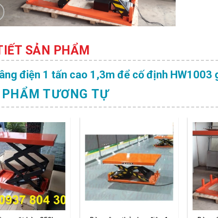
 TIẾT SẢN PHẨM
âng điện 1 tấn cao 1,3m để cố định HW1003 g
 PHẨM TƯƠNG TỰ