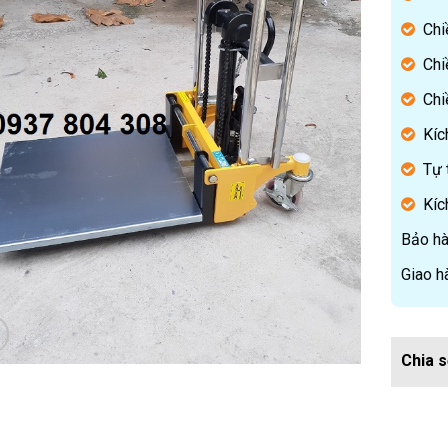
Chi
Chi
Chi
Kíc
Tự 
Kíc
Bảo hà
Giao h