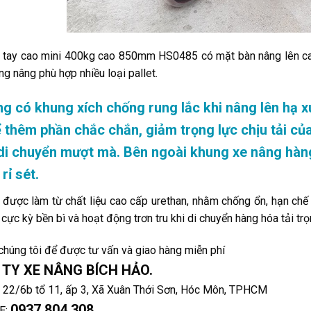
tay cao mini 400kg cao 850mm HS0485 có mặt bàn nâng lên cao,
ng nâng phù hợp nhiều loại pallet.
g có khung xích chống rung lắc khi nâng lên hạ x
 thêm phần chắc chắn, giảm trọng lực chịu tải của
di chuyển mượt mà. Bên ngoài khung xe nâng hàn
rỉ sét.
 được làm từ chất liệu cao cấp urethan, nhằm chống ổn, hạn chế 
 cực kỳ bền bì và hoạt động trơn tru khi di chuyển hàng hóa tải trọ
chúng tôi để được tư vấn và giao hàng miễn phí
TY XE NÂNG BÍCH HẢO.
: 22/6b tổ 11, ấp 3, Xã Xuân Thới Sơn, Hóc Môn, TPHCM
0937 804 308
E: