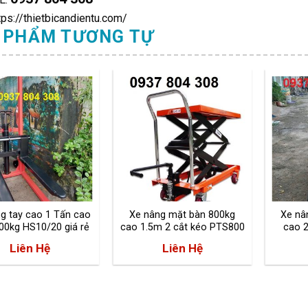
tps://thietbicandientu.com/
 PHẨM TƯƠNG TỰ
g tay cao 1 Tấn cao
Xe nâng mặt bàn 800kg
Xe nâ
00kg HS10/20 giá rẻ
cao 1.5m 2 cắt kéo PTS800
cao 
Liên Hệ
Liên Hệ