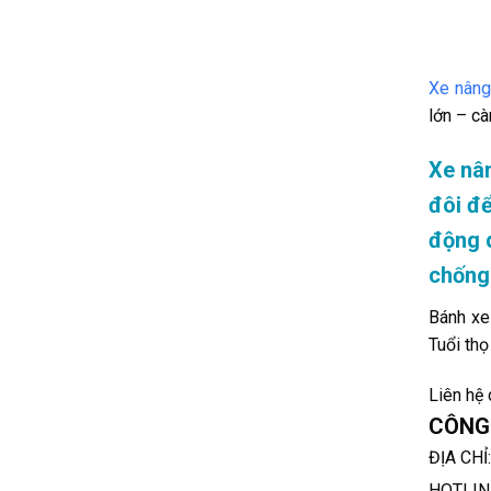
Xe nâng
lớn – cà
Xe nân
đôi để
động 
chống 
Bánh xe
Tuổi thọ
Liên hệ 
CÔNG 
ĐỊA CHỈ
HOTLIN