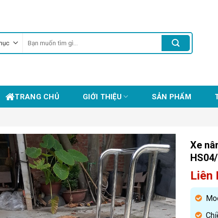
Tìm
kiếm:
TRANG CHỦ
GIỚI THIỆU
SẢN PHẨM
Xe nâ
HS04/
Liên
Mod
Chi