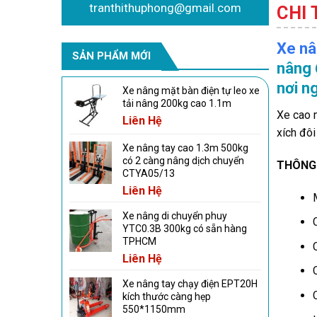
tranthithuphong@gmail.com
CHI
Xe nâ
SẢN PHẨM MỚI
nâng 
nơi n
Xe nâng mặt bàn điện tự leo xe
tải nâng 200kg cao 1.1m
Xe cao 
Liên Hệ
xích đôi
Xe nâng tay cao 1.3m 500kg
có 2 càng nâng dịch chuyển
THÔNG
CTYA05/13
Liên Hệ
Xe nâng di chuyển phuy
YTC0.3B 300kg có sẵn hàng
TPHCM
Liên Hệ
Xe nâng tay chạy điện EPT20H
kích thước càng hẹp
550*1150mm