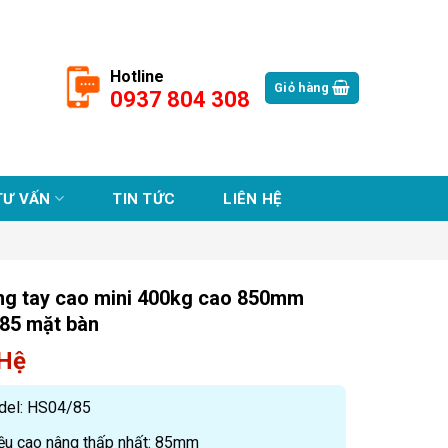
Hotline
Giỏ hàng
0937 804 308
TƯ VẤN
TIN TỨC
LIÊN HỆ
ng tay cao mini 400kg cao 850mm
85 mặt bàn
 Hệ
el: HS04/85
ều cao nâng thấp nhất: 85mm