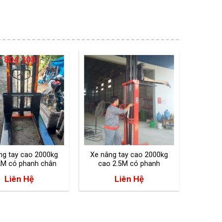
ng tay cao 2000kg
Xe nâng tay cao 2000kg
Xe n
2M có phanh chân
cao 2.5M có phanh
1000kg
HS20/20
HS20/25
Liên Hệ
Liên Hệ